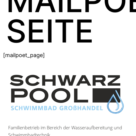
MAILPO
SEITE
[mailpoet_page]
Familienbetrieb im Bereich der Wasseraufbereitung und
Schwimmbadtechnik.